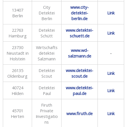
City
www.city-
13407
Detektei
detektei-
Link
Berlin
Berlin
berlin.de
22763
Detektei
www.detektei-
Link
Hamburg
Schütt
schuett.de
23730
Wirtschafts
www.wd-
Neustadt in
detektei
-
salzmann.de
Holstein
Salzmann
26135
Detektei
www.detektei-
Link
Oldenburg
Scout
scout.de
40724
Detektei
www.detektei-
Link
Hilden
Paul
paul.de
Firuth
45701
Private
www.firuth.de
Link
Herten
Investigatio
ns