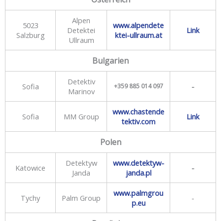
Alpen
5023
www.alpendete
Detektei
Link
Salzburg
ktei-ullraum.at
Ullraum
Bulgarien
Detektiv
Sofia
-
+359 885 014 097
Marinov
www.chastende
Sofia
MM Group
Link
tektiv.com
Polen
Detektyw
www.detektyw-
Katowice
-
Janda
janda.pl
www.palmgrou
Tychy
Palm Group
-
p.eu