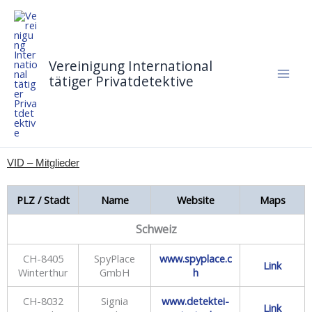
Zum
Inhalt
springen
Vereinigung International
tätiger Privatdetektive
VID – Mitglieder
PLZ / Stadt
Name
Website
Maps
Schweiz
CH-8405
SpyPlace
www.spyplace.c
Link
Winterthur
GmbH
h
CH-8032
Signia
www.detektei-
Link