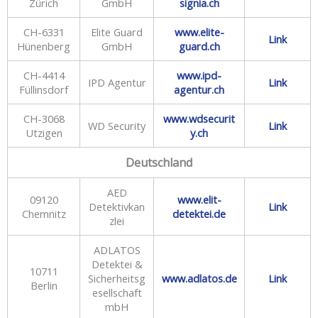
Zürich
GmbH
signia.ch
CH-6331
Elite Guard
www.elite-
Link
Hünenberg
GmbH
guard.ch
CH-4414
www.ipd-
IPD Agentur
Link
Füllinsdorf
agentur.ch
CH-3068
www.wdsecurit
WD Security
Link
Utzigen
y.ch
Deutschland
AED
09120
www.elit-
Detektivkan
Link
Chemnitz
detektei.de
zlei
ADLATOS
Detektei &
10711
Sicherheitsg
www.adlatos.de
Link
Berlin
esellschaft
mbH