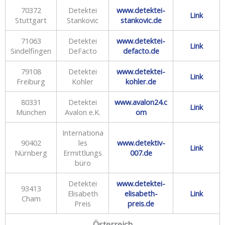
70372
Detektei
www.detektei-
Link
Stuttgart
Stankovic
stankovic.de
71063
Detektei
www.detektei-
Link
Sindelfingen
DeFacto
defacto.de
79108
Detektei
www.detektei-
Link
Freiburg
Kohler
kohler.de
80331
Detektei
www.avalon24.c
Link
München
Avalon e.K.
om
Internationa
90402
les
www.detektiv-
Link
Nürnberg
Ermittlungs
007.de
büro
Detektei
www.detektei-
93413
Elisabeth
elisabeth-
Link
Cham
Preis
preis.de
Österreich