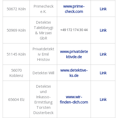
Primecheck
www.prime-
50672 Köln
Link
e.K.
check.com
Detektei
Talebbeygi
50969 Köln
Link
+49 172 174 30 44
& Mirzaei
GbR
Privatdetekt
www.privatdete
51145 Köln
iv Emil
Link
ktivde.de
Hristov
56070
www.detektive-
Detektei Will
Link
Koblenz
ks.de
Detektei
und
Inkasso-
www.wir-
65604 Elz
Link
Ermittlung
finden-dich.com
Torsten
Düsterbeck