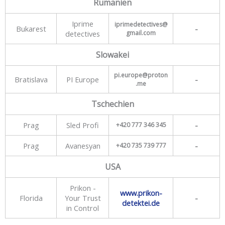
Rumänien
Iprime
iprimedetectives@
Bukarest
-
detectives
gmail.com
Slowakei
pi.europe@proton
Bratislava
PI Europe
-
.me
Tschechien
Prag
Sled Profi
-
+420 777 346 345
Prag
Avanesyan
-
+420 735 739 777
USA
Prikon -
www.prikon-
Florida
Your Trust
-
detektei.de
in Control